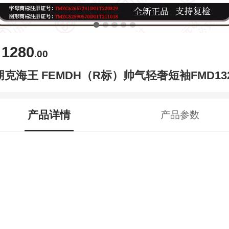
1280
￥
.00
朋克海王 FEMDH（R标）帅气轻奢短袖FMD13
产品详情
产品参数